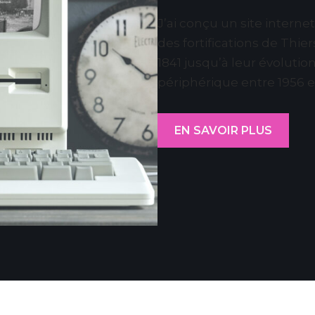
J’ai conçu un site internet 
des fortifications de Thie
1841 jusqu’à leur évolutio
périphérique entre 1956 et
EN SAVOIR PLUS