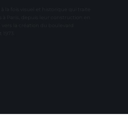
à la fois visuel et historique qui traite
rs à Paris, depuis leur construction en
n vers la création du boulevard
 1973.