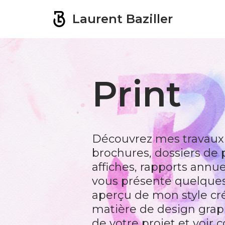
Laurent Baziller
Aller
au
contenu
Print
Découvrez mes travaux
brochures, dossiers de 
affiches, rapports annue
vous présente quelques
aperçu de mon style cré
matière de design grap
de votre projet et voir