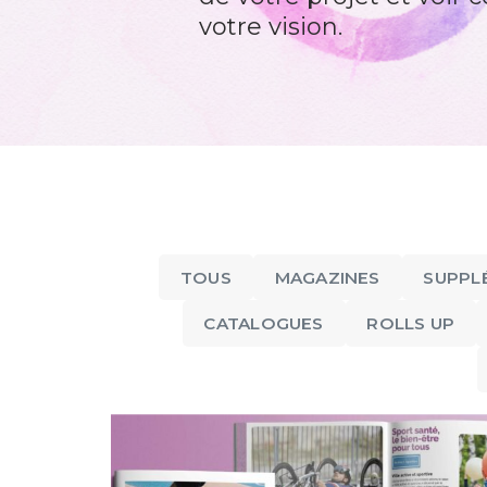
votre vision.
PRESSE
de et
Ça avance, Dijon
23)
TOUS
MAGAZINES
SUPPL
CATALOGUES
ROLLS UP